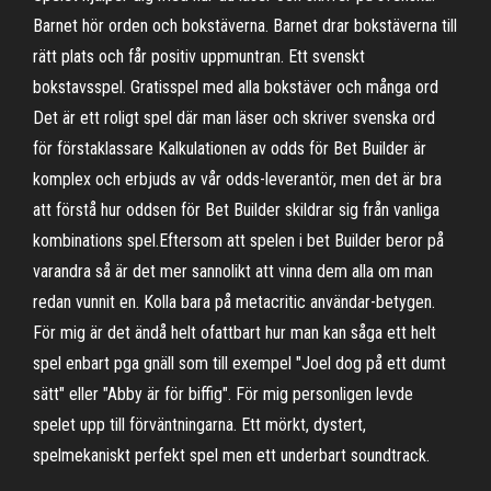
Barnet hör orden och bokstäverna. Barnet drar bokstäverna till
rätt plats och får positiv uppmuntran. Ett svenskt
bokstavsspel. Gratisspel med alla bokstäver och många ord
Det är ett roligt spel där man läser och skriver svenska ord
för förstaklassare Kalkulationen av odds för Bet Builder är
komplex och erbjuds av vår odds-leverantör, men det är bra
att förstå hur oddsen för Bet Builder skildrar sig från vanliga
kombinations spel.Eftersom att spelen i bet Builder beror på
varandra så är det mer sannolikt att vinna dem alla om man
redan vunnit en. Kolla bara på metacritic användar-betygen.
För mig är det ändå helt ofattbart hur man kan såga ett helt
spel enbart pga gnäll som till exempel "Joel dog på ett dumt
sätt" eller "Abby är för biffig". För mig personligen levde
spelet upp till förväntningarna. Ett mörkt, dystert,
spelmekaniskt perfekt spel men ett underbart soundtrack.