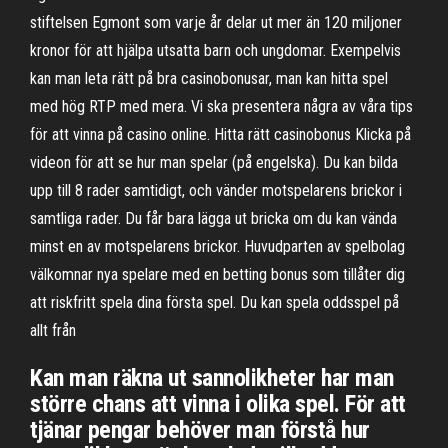
stiftelsen Egmont som varje år delar ut mer än 120 miljoner
kronor för att hjälpa utsatta barn och ungdomar. Exempelvis
kan man leta rätt på bra casinobonusar, man kan hitta spel
med hög RTP med mera. Vi ska presentera några av våra tips
för att vinna på casino online. Hitta rätt casinobonus Klicka på
videon för att se hur man spelar (på engelska). Du kan bilda
upp till 8 rader samtidigt, och vänder motspelarens brickor i
samtliga rader. Du får bara lägga ut bricka om du kan vända
minst en av motspelarens brickor. Huvudparten av spelbolag
välkomnar nya spelare med en betting bonus som tillåter dig
att riskfritt spela dina första spel. Du kan spela oddsspel på
allt från
Kan man räkna ut sannolikheter har man
större chans att vinna i olika spel. För att
tjänar pengar behöver man förstå hur