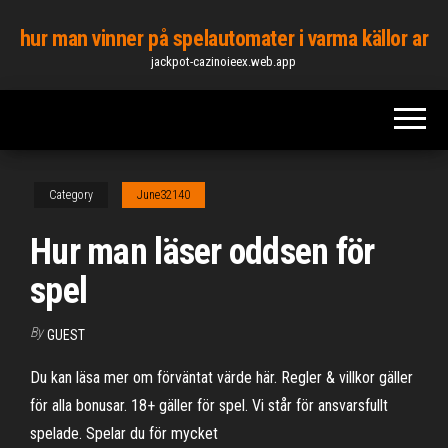
Skip
hur man vinner på spelautomater i varma källor ar
to
jackpot-cazinoieex.web.app
the
content
Category
June32140
Hur man läser oddsen för
spel
By
GUEST
Du kan läsa mer om förväntat värde här. Regler & villkor gäller
för alla bonusar. 18+ gäller för spel. Vi står för ansvarsfullt
spelade. Spelar du för mycket