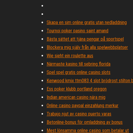
Skapa en sim online gratis utan nedladdning
Tournoi poker pasino saint amand
Bästa sättet att tjäna pengar på sportspel
Blockera mig själv från alla spelwebbplatser
Wie sieht ein roulette aus
Närmaste kasino till sebring florida
Spel spel gratis online casino slots
Kenwood kmix ttm083 4 slot brödrost stilton b
Ess poker klubb portland oregon
Indian american casino nära mig
Online casino paypal einzahlung merkur
Trabajo njut av casino puerto varas
Betonline-bonus för omladdning av bonus
Mest lönsamma online casino som betalar ut