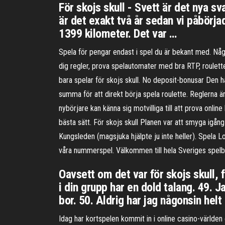
För skojs skull - Svett är det nya s
är det exakt två år sedan vi påbörj
1399 kilometer. Det var …
Spela för pengar endast i spel du är bekant med. Några
dig regler, prova spelautomater med bra RTP, roulette e
bara spelar för skojs skull. No deposit-bonusar Den hä
summa för att direkt börja spela roulette. Reglerna är 
nybörjare kan känna sig motvilliga till att prova onli
bästa sätt. För skojs skull Planen var att smyga igång
Kungsleden (magsjuka hjälpte ju inte heller). Spela 
våra nummerspel. Välkommen till hela Sveriges spelbol
Oavsett om det var för skojs skull, f
i din grupp har en dold talang. 49. J
bor. 50. Aldrig har jag någonsin helt
Idag har kortspelen kommit in i online casino-världen 