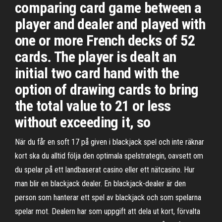
comparing card game between a
player and dealer and played with
one or more French decks of 52
cards. The player is dealt an
initial two card hand with the
option of drawing cards to bring
the total value to 21 or less
without exceeding it, so
När du får en soft 17 på given i blackjack spel och inte räknar
kort ska du alltid följa den optimala spelstrategin, oavsett om
du spelar på ett landbaserat casino eller ett nätcasino. Hur
man blir en blackjack dealer. En blackjack-dealer är den
person som hanterar ett spel av blackjack och som spelarna
spelar mot. Dealern har som uppgift att dela ut kort, förvalta