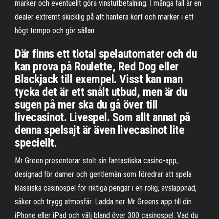
marker och eventuellt göra vinstutbetalning. I många fall är en
dealer extremt skicklig på att hantera kort och marker i ett
högt tempo och gör sällan
Där finns ett tiotal spelautomater och du
kan prova på Roulette, Red Dog eller
Blackjack till exempel. Visst kan man
tycka det är ett snålt utbud, men är du
sugen på mer ska du gå över till
livecasinot. Livespel. Som allt annat på
denna spelsajt är även livecasinot lite
speciellt.
‎Mr Green presenterar stolt sin fantastiska casino-app,
designad för damer och gentlemän som föredrar att spela
klassiska casinospel för riktiga pengar i en rolig, avslappnad,
säker och trygg atmosfär. Ladda ner Mr Greens app till din
iPhone eller iPad och välj bland över 300 casinospel. Vad du