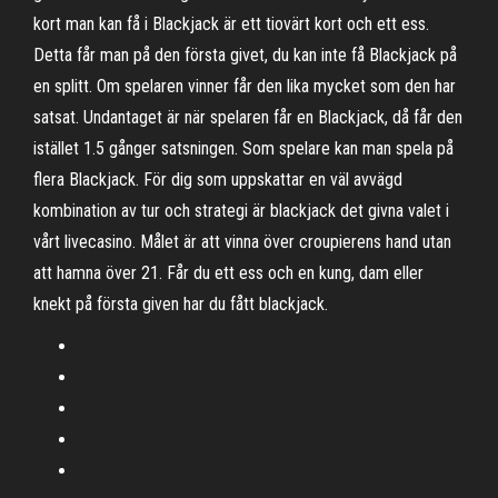
kort man kan få i Blackjack är ett tiovärt kort och ett ess.
Detta får man på den första givet, du kan inte få Blackjack på
en splitt. Om spelaren vinner får den lika mycket som den har
satsat. Undantaget är när spelaren får en Blackjack, då får den
istället 1.5 gånger satsningen. Som spelare kan man spela på
flera Blackjack. För dig som uppskattar en väl avvägd
kombination av tur och strategi är blackjack det givna valet i
vårt livecasino. Målet är att vinna över croupierens hand utan
att hamna över 21. Får du ett ess och en kung, dam eller
knekt på första given har du fått blackjack.