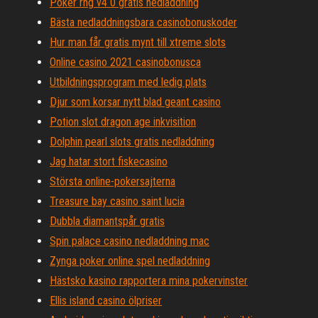
Poker rng v4 0 gratis nedladdning
Bästa nedladdningsbara casinobonuskoder
Hur man får gratis mynt till xtreme slots
Online casino 2021 casinobonusca
Utbildningsprogram med ledig plats
Djur som korsar nytt blad geant casino
Potion slot dragon age inkvisition
Dolphin pearl slots gratis nedladdning
Jag hatar stort fiskecasino
Största online-pokersajterna
Treasure bay casino saint lucia
Dubbla diamantspår gratis
Spin palace casino nedladdning mac
Zynga poker online spel nedladdning
Hästsko kasino rapportera mina pokervinster
Ellis island casino ölpriser