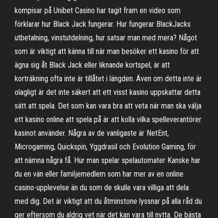
kompisar på Unibet Casino har tagit fram en video som
förklarar hur Black Jack fungerar. Hur fungerar BlackJacks
utbetalning, vinstutdelning, hur satsar man med mera? Något
som är viktigt att känna till när man besöker ett kasino för att
ägna sig åt Black Jack eller liknande kortspel, är att
korträkning ofta inte är tillåtet i längden. Även om detta inte är
olagligt är det inte säkert att ett visst kasino uppskattar detta
sätt att spela. Det som kan vara bra att veta när man ska välja
ett kasino online att spela på är att kolla vilka spelleverantörer
kasinot använder. Några av de vanligaste är NetEnt,
Microgaming, Quickspin, Yggdrasil och Evolution Gaming, för
att nämna några få. Hur man spelar spelautomater Kanske har
du en vän eller familjemedlem som har mer av en online
casino-upplevelse än du som de skulle vara villiga att dela
med dig. Det är viktigt att du åtminstone lyssnar på alla råd du
ger eftersom du aldrig vet när det kan vara till nytta. De bästa